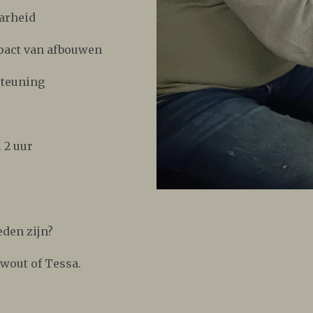
arheid
pact van afbouwen
steuning
 2 uur
eden zijn?
wout of Tessa.