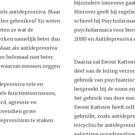
bijzondere interesse gaa
els antidepressiva. Maar
Hierover geeft hij regel
elen gebruiken? En weten
schreef hij Psychofarma
eten ze wat de
psychofarmaca voor burea
erken namelijk beter dan
2018) en Antidepressiva 
Maar als antidepressiva
e helemaal niet beter.
Daarna zal Ewout Kattou
en waarom mensen zeggen
deel van de lezing verzo
gebruik van psychiatrisc
depressiva vele en
bespreekt hij de soms en
le functiestoornissen,
het gebruik van deze med
rd, agressie en
Ewout Kattouw heeft zelf
ovendien grote
gebruikt, zoals antidepr
depressivum te staken.
tricyclische antidepres
selectieve noradrenalin