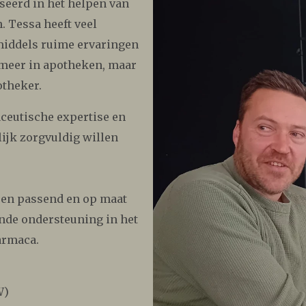
iseerd in het helpen van
 Tessa heeft veel
middels ruime ervaringen
 meer in apotheken, maar
potheker.
ceutische expertise en
ijk zorgvuldig willen
 een passend en op maat
nde ondersteuning in het
armaca.
W)