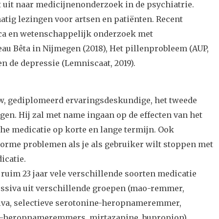
t uit naar medicijnenonderzoek in de psychiatrie.
matig lezingen voor artsen en patiënten. Recent
ca en wetenschappelijk onderzoek met
u Bêta in Nijmegen (2018), Het pillenprobleem (AUP,
en de depressie (Lemniscaat, 2019).
w, gediplomeerd ervaringsdeskundige, het tweede
rgen. Hij zal met name ingaan op de effecten van het
he medicatie op korte en lange termijn. Ook
orme problemen als je als gebruiker wilt stoppen met
icatie.
 ruim 23 jaar vele verschillende soorten medicatie
essiva uit verschillende groepen (mao-remmer,
siva, selectieve serotonine-heropnameremmer,
e-heropnameremmers, mirtazapine, bupropion),