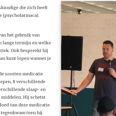
kundige die zich heeft
e (psychofarmaca).
van het gebruik van
n lange termijn en welke
iek. Ook bespreekt hij
aan kunt lopen wanner je
nde soorten medicatie
oepen, 8 verschillende
erschillende slaap- en
middelen. Hij schetst
vloed van deze medicatie
ij tegenkwam toen hij